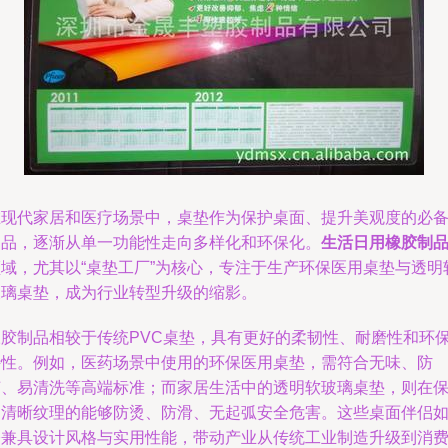
在现代家居和医疗场景中，桌垫作为保护桌面、提升美观度的必
用品，逐渐从单一功能性走向多样化和环保化。
生活日用橡胶制
领域，尤其以“桌垫工厂”为核心，专注于生产环保医用桌垫与透明
玻璃桌垫，成为行业转型升级的缩影。
橡胶制品相较于传统PVC桌垫，具有更好的柔韧性、耐磨性和环
特性。例如，医药场景中使用的环保医用桌垫，需符合无味、防
菌、易清洗等高端标准；而家居生活中的透明软玻璃桌垫，则在
留清晰纹理的能够防烫、防滑、无起弧安全危害。这些桌面伴侣
今兼具设计风格与实用性能，带动产业从传统工业制造升级到消